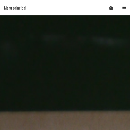
Skip
Menu principal
to
content