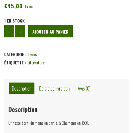
€
45,00
tvac
1 EN STOCK
quantité
-
+
AJOUTER AU PANIER
de
Le
garde
CATÉGORIE :
Livres
rouge,
ÉTIQUETTE :
Littérature
Ray
Petitfrère,
auto-
Description
Délais de livraison
Avis (0)
édition,
1946
Description
Un texte écrit, du moins en partie, à Chamonis en 1931.