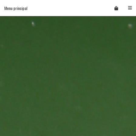
Skip
Menu principal
to
content