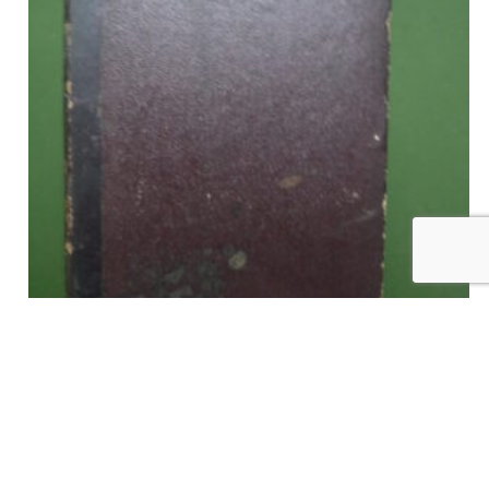
Les volontaires anglais et les carabiniers belges, Ce. R., E.
Guyot, 1866
€
40,00
tvac
Ajouter au panier