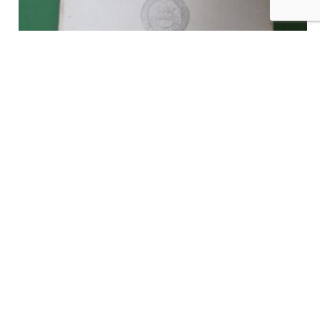
Annales du Cercle archéologique d’Ath et de la région (tome
21), divers, G. van Campenhout, 1935
€
25,00
tvac
Ajouter au panier