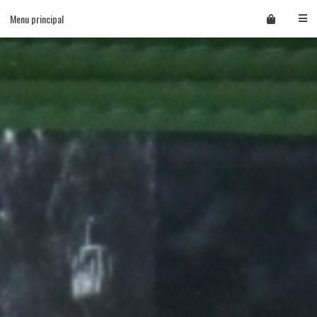
Skip
Menu principal
to
content