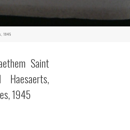
s, 1945
Laethem Saint
l Haesaerts,
mes, 1945