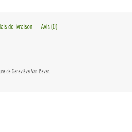
lais de livraison
Avis (0)
ture de Geneviève Van Bever.
ions?