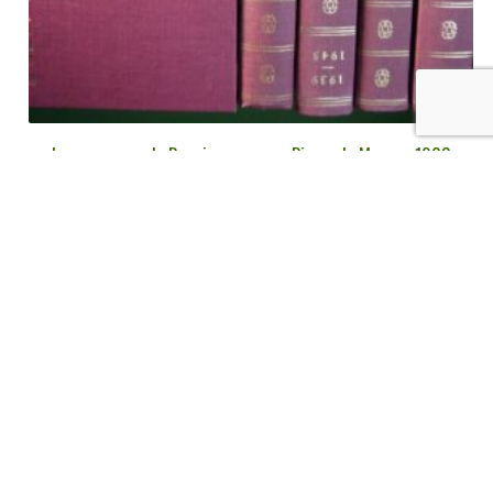
La campagne de Russie, anonyme, Pierre de Meyere, 1968
€
6,00
tvac
Ajouter au panier