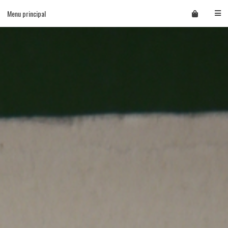
Skip
Menu principal
to
content