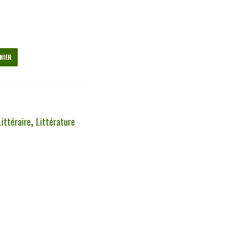
NIER
Littéraire
,
Littérature