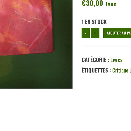
€
30,00
tvac
1 EN STOCK
quantité
-
+
AJOUTER AU PA
de
Les
CATÉGORIE :
Livres
cahiers
ÉTIQUETTES :
Critique 
Jean
Tousseul
1957-
1958,
divers,
les