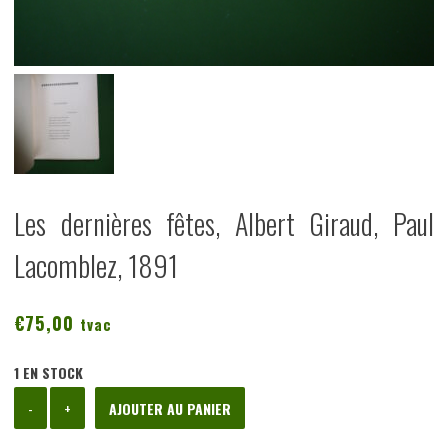
Les dernières fêtes, Albert Giraud, Paul
Lacomblez, 1891
€
75,00
tvac
1 EN STOCK
quantité
-
+
AJOUTER AU PANIER
de