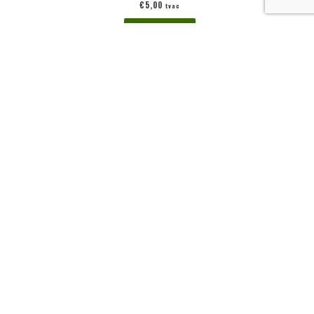
€
5,00
tvac
Ajouter au panier