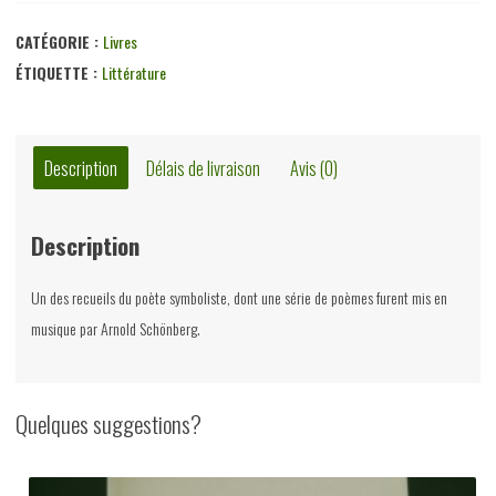
Les
dernières
CATÉGORIE :
Livres
fêtes,
ÉTIQUETTE :
Littérature
Albert
Giraud,
Paul
Description
Délais de livraison
Avis (0)
Lacomblez,
1891
Description
Un des recueils du poète symboliste, dont une série de poèmes furent mis en
musique par Arnold Schönberg.
Quelques suggestions?