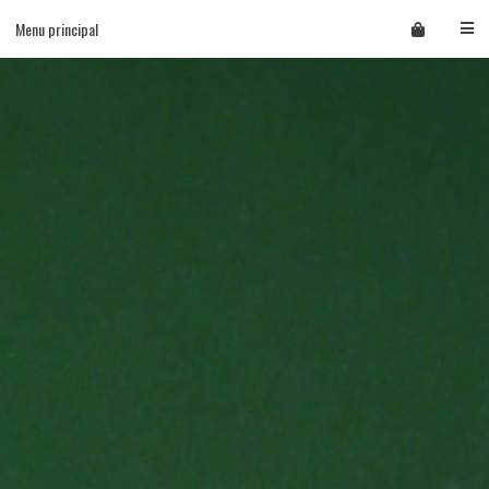
Skip
Menu principal
to
content