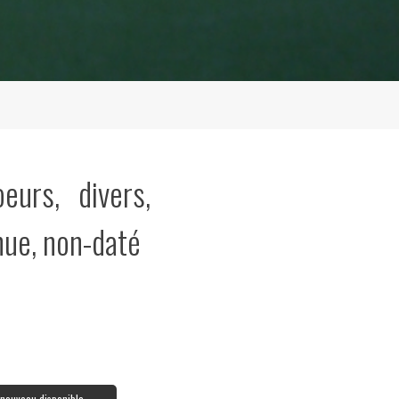
eurs, divers,
nue, non-daté
à nouveau disponible