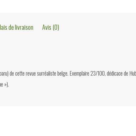
lais de livraison
Avis (0)
aru) de cette revue surréaliste belge. Exemplaire 23/100, dédicace de Hube
e »).
ions?