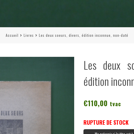
Accueil
Livres
Les deux soeurs, divers, édition inconnue, non-daté
Les deux so
édition incon
€
110,00
tvac
RUPTURE DE STOCK
Me prévenir si le titre est 