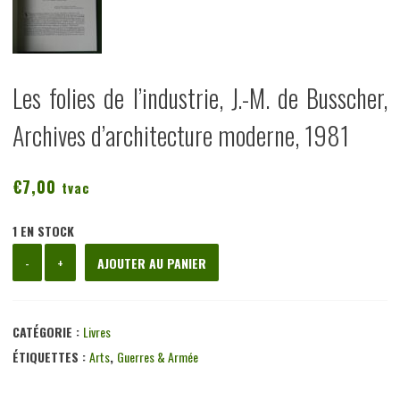
Les folies de l’industrie, J.-M. de Busscher,
Archives d’architecture moderne, 1981
€
7,00
tvac
1 EN STOCK
quantité
-
+
AJOUTER AU PANIER
de
Les
folies
CATÉGORIE :
Livres
de
ÉTIQUETTES :
Arts
,
Guerres & Armée
l'industrie,