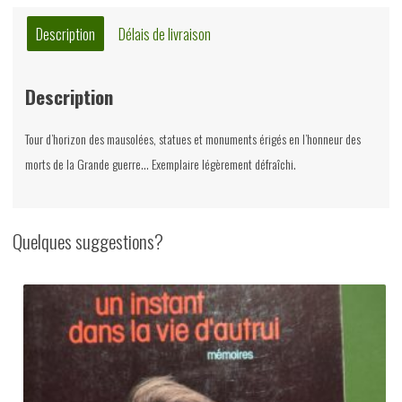
J.-
M.
Description
Délais de livraison
de
Busscher,
Description
Archives
d'architecture
Tour d’horizon des mausolées, statues et monuments érigés en l’honneur des
moderne,
morts de la Grande guerre… Exemplaire légèrement défraîchi.
1981
Quelques suggestions?