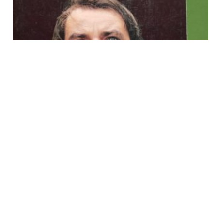
Un instant dans la vie d’autrui, Maurice Béjart, Flammarion,
1979
€
7,00
tvac
Ajouter au panier