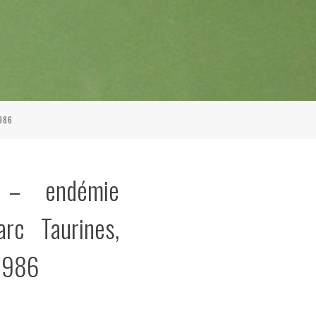
986
s – endémie
arc Taurines,
1986