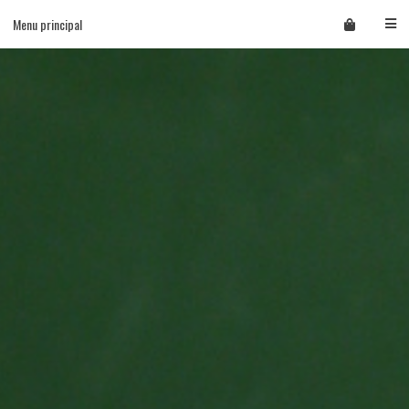
Skip
Menu principal
to
content