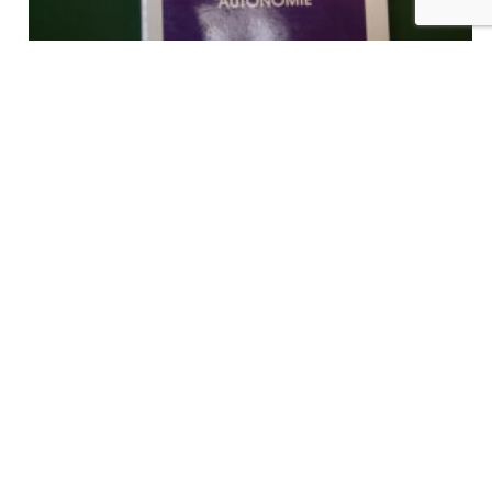
La Wallonie: l’indispensable autonomie, Michel Quévit, Entente,
1982
€
7,00
tvac
Ajouter au panier