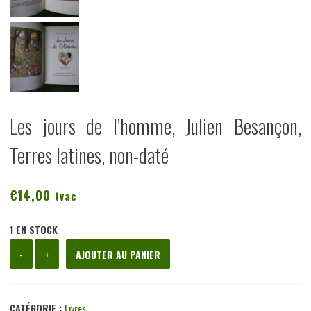
Les jours de l’homme, Julien Besançon,
Terres latines, non-daté
€
14,00
tvac
1 EN STOCK
quantité
-
+
AJOUTER AU PANIER
de
Les
jours
CATÉGORIE :
Livres