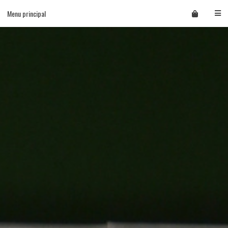
Skip
Menu principal
to
content