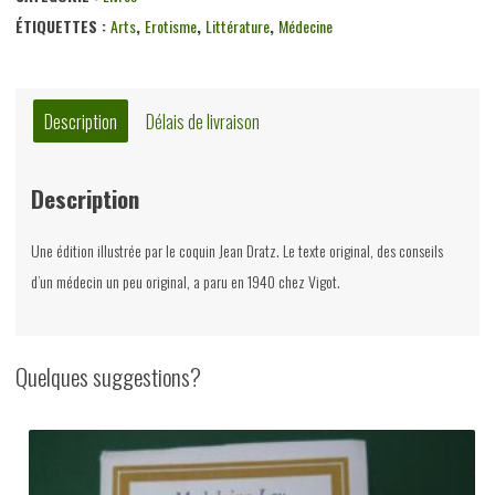
de
ÉTIQUETTES :
Arts
,
Erotisme
,
Littérature
,
Médecine
l'homme,
Julien
Besançon,
Description
Délais de livraison
Terres
latines,
Description
non-
daté
Une édition illustrée par le coquin Jean Dratz. Le texte original, des conseils
d’un médecin un peu original, a paru en 1940 chez Vigot.
Quelques suggestions?