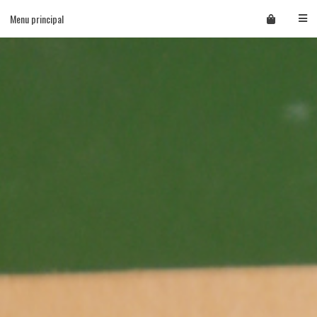
Skip
Menu principal
to
content