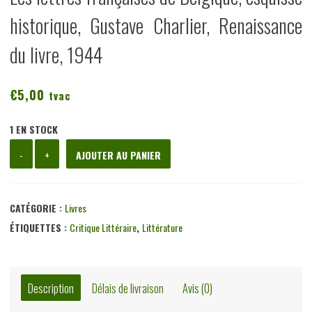
historique, Gustave Charlier, Renaissance
du livre, 1944
€
5,00
tvac
1 EN STOCK
quantité
-
+
AJOUTER AU PANIER
de
Les
lettres
CATÉGORIE :
Livres
françaises
ÉTIQUETTES :
Critique Littéraire
,
Littérature
de
Belgique,
esquisse
Description
Délais de livraison
Avis (0)
historique,