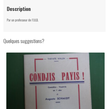
Gustave
Description
Charlier,
Renaissance
Par un professeur de l’ULB.
du
livre,
1944
Quelques suggestions?