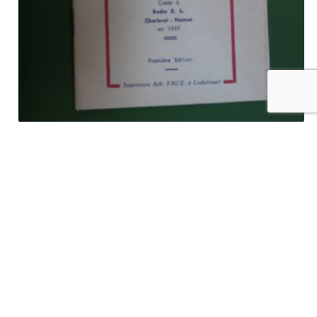
Condjis Payis, Auguste Schmidt, Ach. Faux, 1937
€
6,00
tvac
Ajouter au panier