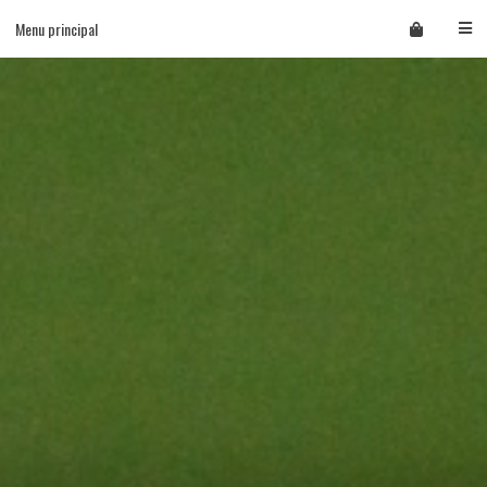
Skip
Menu principal
to
content