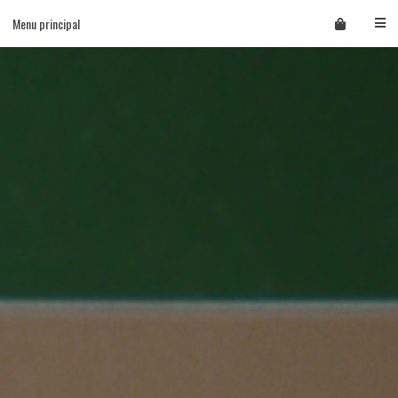
Skip
Menu principal
to
content