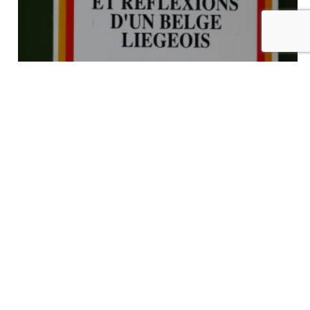
Souvenirs, tribulations et réflexions d’un belge liégeois, J-L.
Libert, éditions du Perron, 1991
€
11,00
tvac
Ajouter au panier