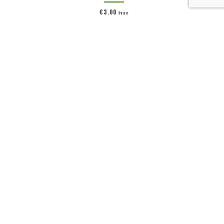
€
3,00
tvac
Ajouter au panier