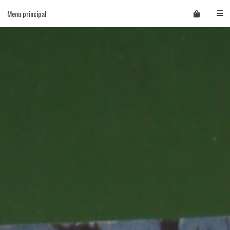
Skip
Menu principal
to
content