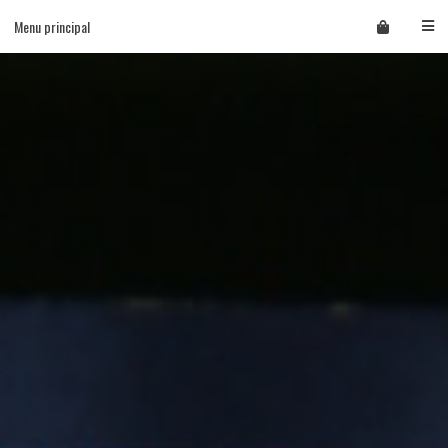
Skip
Menu principal
to
content