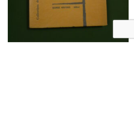
Large des saisons, Victor Misrahi, George Hoyoux, 1954
€
12,00
tvac
Ajouter au panier