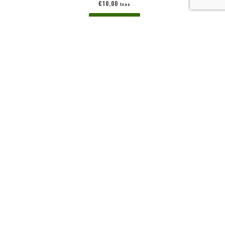
€
10,00
tvac
Ajouter au panier