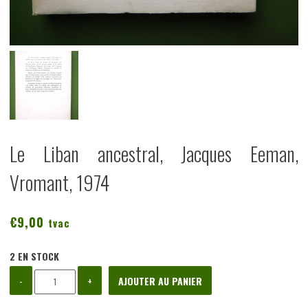
Le Liban ancestral, Jacques Eeman,
Vromant, 1974
€
9,00
tvac
2 EN STOCK
quantité
-
+
AJOUTER AU PANIER
de