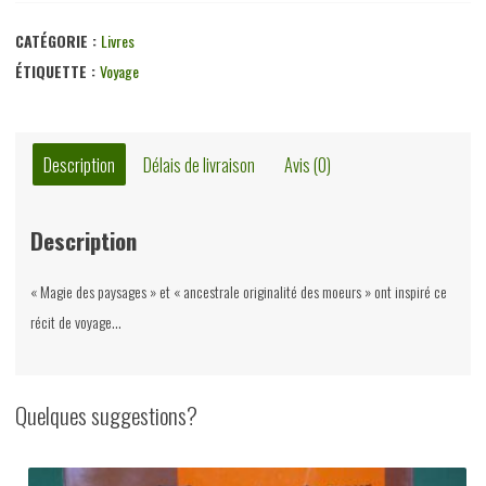
Le
Liban
CATÉGORIE :
Livres
ancestral,
ÉTIQUETTE :
Voyage
Jacques
Eeman,
Vromant,
Description
Délais de livraison
Avis (0)
1974
Description
« Magie des paysages » et « ancestrale originalité des moeurs » ont inspiré ce
récit de voyage…
Quelques suggestions?