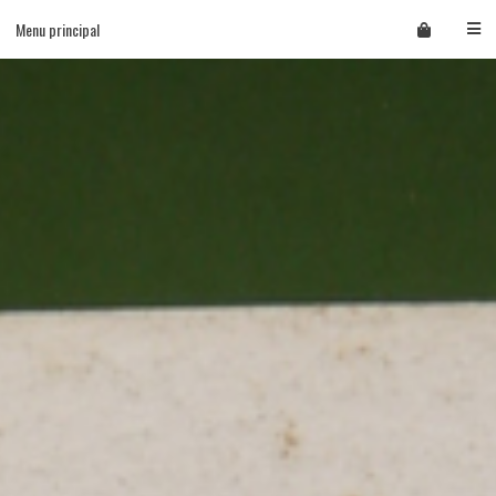
Skip
Menu principal
to
content