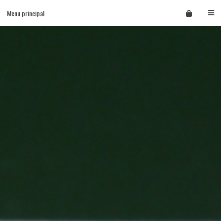
Skip
Menu principal
to
content