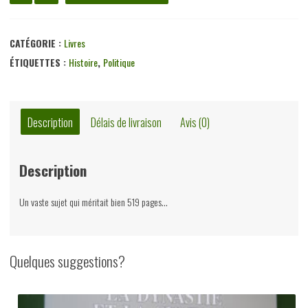
de
Libéralisme
et
CATÉGORIE :
Livres
socialisme
ÉTIQUETTES :
Histoire
,
Politique
au
XIXème
siècle,
Description
Délais de livraison
Avis (0)
John
Bartier,
Description
éditions
de
Un vaste sujet qui méritait bien 519 pages…
l'Université
de
Bruxelles,
Quelques suggestions?
1981