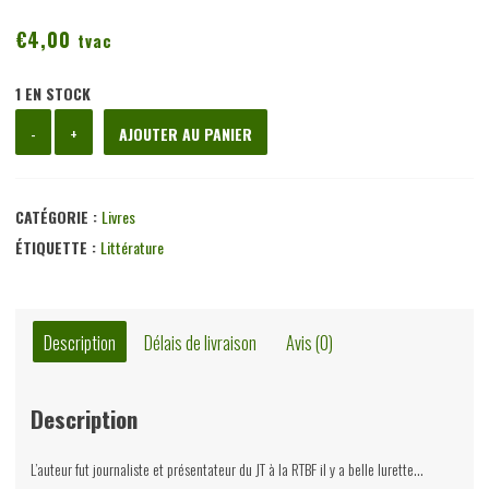
€
4,00
tvac
1 EN STOCK
quantité
-
+
AJOUTER AU PANIER
de
L'impraticable,
Renaud
CATÉGORIE :
Livres
Denuit,
ÉTIQUETTE :
Littérature
le
Coudrier,
2017
Description
Délais de livraison
Avis (0)
Description
L’auteur fut journaliste et présentateur du JT à la RTBF il y a belle lurette…