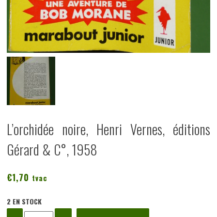
L’orchidée noire, Henri Vernes, éditions
Gérard & C°, 1958
€
1,70
tvac
2 EN STOCK
quantité