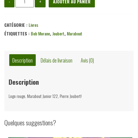
-
+
AJOUTER AU PANIER
de
L'orchidée
noire,
CATÉGORIE :
Livres
Henri
ÉTIQUETTES :
Bob Morane
,
Joubert
,
Marabout
Vernes,
éditions
Gérard
Description
Délais de livraison
Avis (0)
&
C°,
Description
1958
Logo rouge. Marabout Junior 122, Pierre Joubert!
Quelques suggestions?