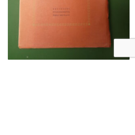
Procès d’autrefois, J. Nauwelaers, Emile Bruylant, 1944
€
30,00
tvac
Ajouter au panier