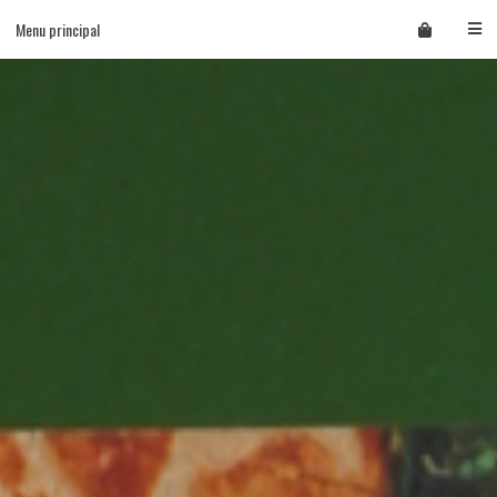
Skip
Menu principal
to
content