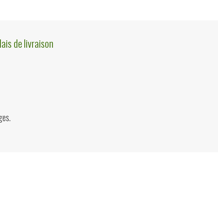
lais de livraison
ges.
ions?