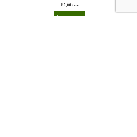
€
3,00
tvac
Ajouter au panier