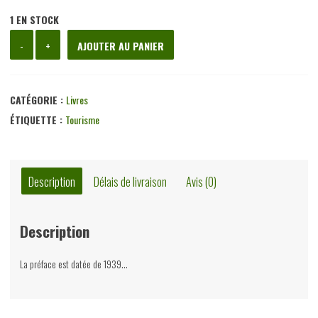
1 EN STOCK
quantité
-
+
AJOUTER AU PANIER
de
Luxembourg
ville
CATÉGORIE :
Livres
et
ÉTIQUETTE :
Tourisme
environs,
Maurice
Cosyn,
Description
Délais de livraison
Avis (0)
Cosyn,
non-
Description
daté
La préface est datée de 1939…