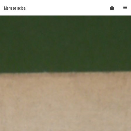
Skip
Menu principal
to
content