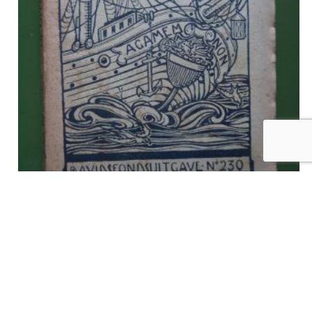
John Brinckman – de opper-reeder, L. Scharpe, Davidsfonds,
1930
€
3,00
tvac
Ajouter au panier