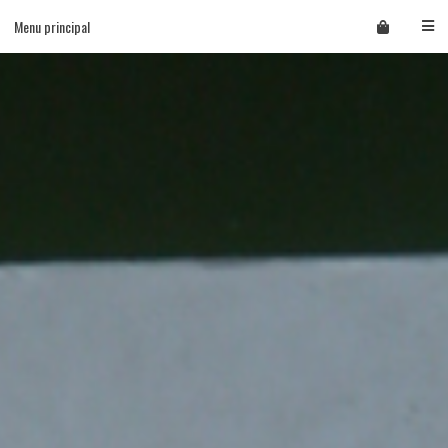
Skip
Menu principal
to
content