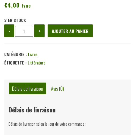
€
4,00
tvac
3 EN STOCK
quantité
-
+
AJOUTER AU PANIER
de
Marin
mon
CATÉGORIE :
Livres
coeur,
ÉTIQUETTE :
Littérature
Eugène
Savitzkaya,
Minuit,
Délais de livraison
Avis (0)
1992
Délais de livraison
Délais de livraison selon le jour de votre commande :