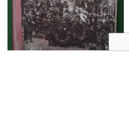
L’événement illustré (20 numéros), divers, van Cortenbergh,
1915
€
60,00
tvac
Ajouter au panier