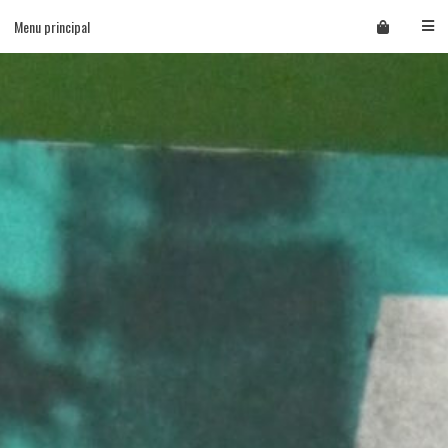
Skip
Menu principal
to
content