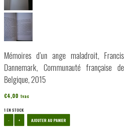
Mémoires d’un ange maladroit, Francis
Dannemark, Communauté française de
Belgique, 2015
€
4,00
tvac
1 EN STOCK
quantité
-
+
AJOUTER AU PANIER
de