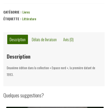
Mémoires
d'un
CATÉGORIE :
Livres
ange
ÉTIQUETTE :
Littérature
maladroit,
Francis
Dannemark,
Description
Délais de livraison
Avis (0)
Communauté
française
Description
de
Belgique,
Deuxième édition dans la collection « Espace nord », la première datant de
2015
1993.
Quelques suggestions?