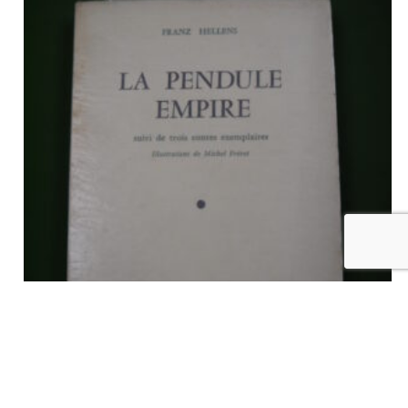
La pendule Empire, Franz Hellens, l’Amitié par le livre, 1964