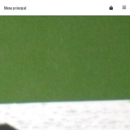
Skip
Menu principal
to
content