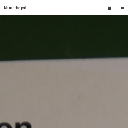
Skip
Menu principal
to
content