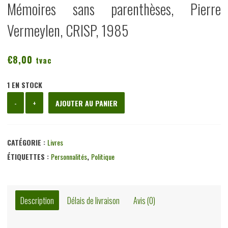
Mémoires sans parenthèses, Pierre
Vermeylen, CRISP, 1985
€
8,00
tvac
1 EN STOCK
quantité
-
+
AJOUTER AU PANIER
de
Mémoires
sans
CATÉGORIE :
Livres
parenthèses,
ÉTIQUETTES :
Personnalités
,
Politique
Pierre
Vermeylen,
CRISP,
Description
Délais de livraison
Avis (0)
1985