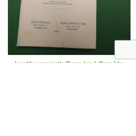
Les petites souverainetés d’Europe, Jean de Clercq, Jules
Duculot/René Fonteyn, 1936
€
30,00
tvac
Ajouter au panier