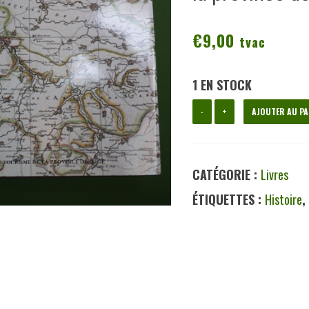
€
9,00
tvac
1 EN STOCK
quantité
-
+
AJOUTER AU PA
de
Mille
CATÉGORIE :
Livres
ans
ÉTIQUETTES :
Histoire
après:
à
la
découverte
du