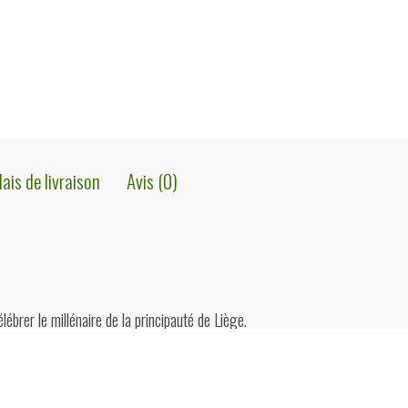
pays
de
Notger,
André
Georges,
lais de livraison
Avis (0)
Fédération
du
tourisme
de
lébrer le millénaire de la principauté de Liège.
la
province
de