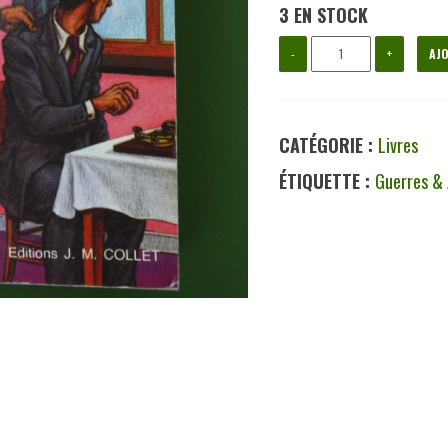
3 EN STOCK
quantité
-
+
AJO
de
Une
CATÉGORIE :
Livres
mission
ÉTIQUETTE :
Guerres &
très
secrète,
Hervé
Gérard,
JM
Collet,
1985