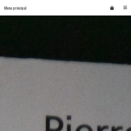
Skip
Menu principal
to
content