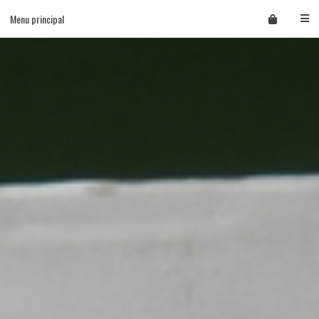
Skip
Menu principal
to
content