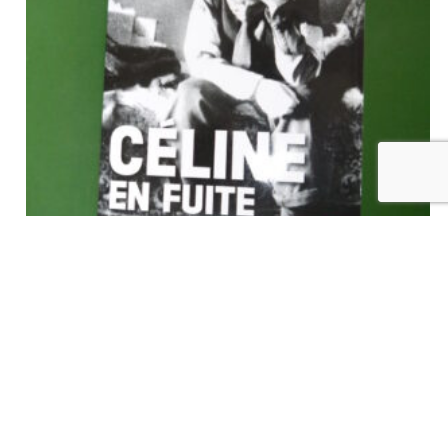
Céline en fuite, Didier Marinesque, Jourdan, 2013
€
12,00
tvac
Ajouter au panier