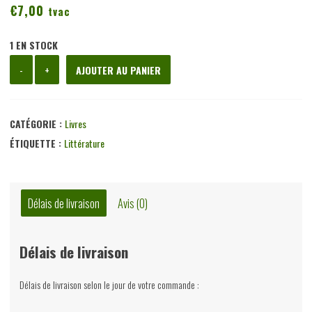
€
7,00
tvac
1 EN STOCK
quantité
-
+
AJOUTER AU PANIER
de
Monsieur
Coq-
CATÉGORIE :
Livres
en-
ÉTIQUETTE :
Littérature
pâte,
Henri-
Jacques
Délais de livraison
Avis (0)
Proumen,
Vanderlinden,
Délais de livraison
1948
Délais de livraison selon le jour de votre commande :