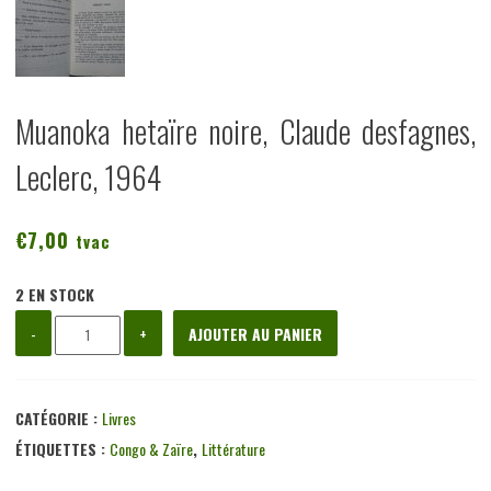
Muanoka hetaïre noire, Claude desfagnes,
Leclerc, 1964
€
7,00
tvac
2 EN STOCK
quantité
-
+
AJOUTER AU PANIER
de
Muanoka
hetaïre
CATÉGORIE :
Livres
noire,
ÉTIQUETTES :
Congo & Zaïre
,
Littérature
Claude