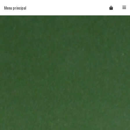
Skip
Menu principal
to
content