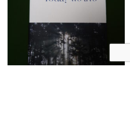
Today we live, Emmanuelle Pirotte, Cherche-midi, 2015
€
5,00
tvac
Ajouter au panier