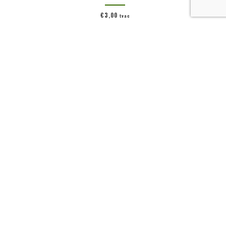
€
3,00
tvac
Ajouter au panier