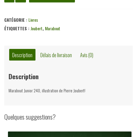
de
Nick
Jordan
CATÉGORIE :
Livres
hurle
ÉTIQUETTES :
Joubert
,
Marabout
avec
les
loups,
Description
Délais de livraison
Avis (0)
André
Fernez,
Description
éditions
Gérard
Marabout Junior 240, illustration de Pierre Joubert!
&
C°,
1963
Quelques suggestions?