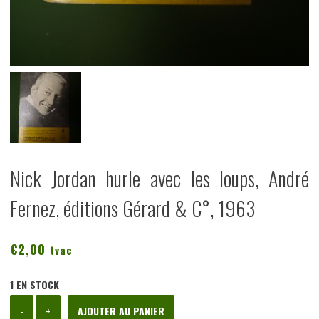
Nick Jordan hurle avec les loups, André
Fernez, éditions Gérard & C°, 1963
€
2,00
tvac
1 EN STOCK
quantité
-
+
AJOUTER AU PANIER