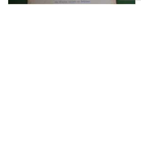
Rerum novarum, Léon XIII, la Pensée catholique, non-daté
€
3,00
tvac
Ajouter au panier