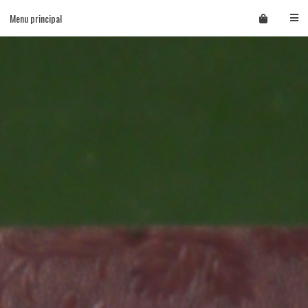
Skip
Menu principal
to
content