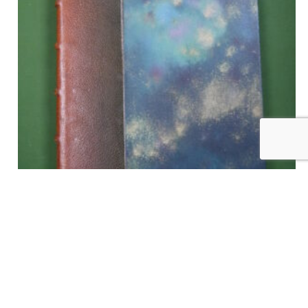
Le dernier des paladins, Don Juan fils de Charles-Quint,
Maurice des Ombiaux, l’Edition d’art, 1926
€
20,00
tvac
Ajouter au panier