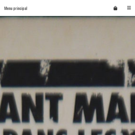
Skip
Menu principal
to
content