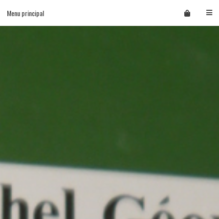
Skip
Menu principal
to
content