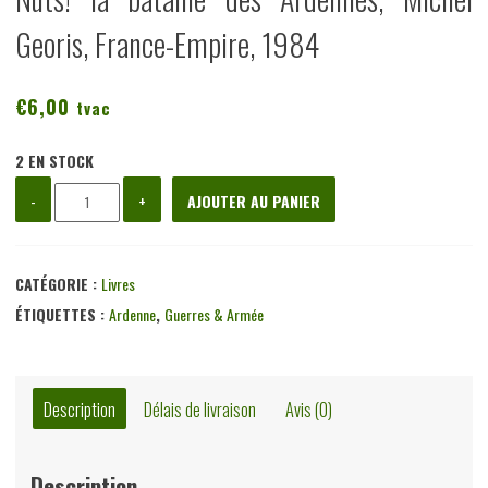
Georis, France-Empire, 1984
€
6,00
tvac
2 EN STOCK
quantité
-
+
AJOUTER AU PANIER
de
Nuts!
la
CATÉGORIE :
Livres
bataille
ÉTIQUETTES :
Ardenne
,
Guerres & Armée
des
Ardennes,
Michel
Description
Délais de livraison
Avis (0)
Georis,
France-
Description