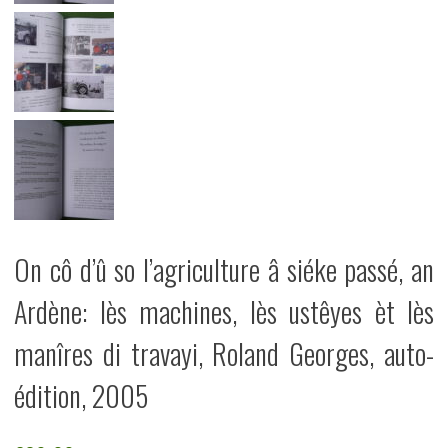
On cô d’û so l’agriculture â siéke passé, an
Ardène: lès machines, lès ustêyes èt lès
manîres di travayi, Roland Georges, auto-
édition, 2005