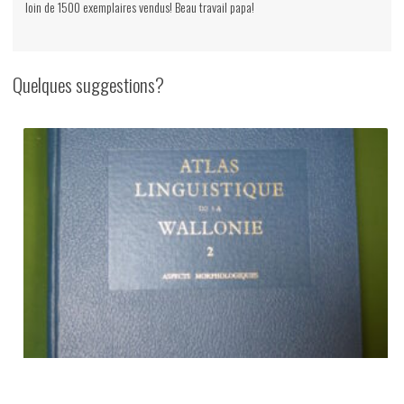
loin de 1500 exemplaires vendus! Beau travail papa!
lès
ustêyes
èt
Quelques suggestions?
lès
manîres
di
travayi,
Roland
Georges,
auto-
édition,
2005