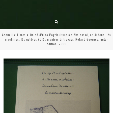
Accueil
Livres
On cô d’û so l’agriculture â siéke passé, an Ardène: lès
machines, lès ustêyes èt lès manîres di travayi, Roland Georges, auto-
édition, 2005