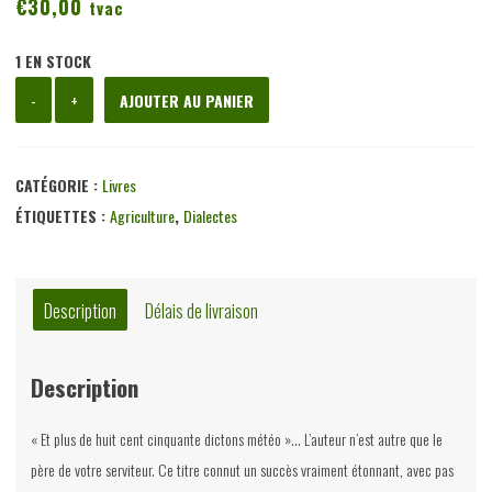
€
30,00
tvac
1 EN STOCK
quantité
-
+
AJOUTER AU PANIER
de
On
cô
CATÉGORIE :
Livres
d'û
ÉTIQUETTES :
Agriculture
,
Dialectes
so
l'agriculture
â
Description
Délais de livraison
siéke
passé,
Description
an
Ardène:
« Et plus de huit cent cinquante dictons météo »… L’auteur n’est autre que le
lès
père de votre serviteur. Ce titre connut un succès vraiment étonnant, avec pas
machines,