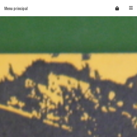
Skip
Menu principal
to
content