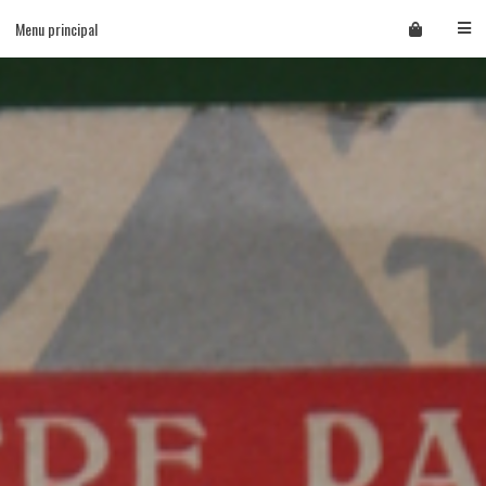
Skip
Menu principal
to
content