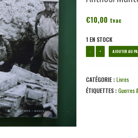
€
10,00
tvac
1 EN STOCK
quantité
-
+
AJOUTER AU PA
de
Passendale
CATÉGORIE :
Livres
1917,
ÉTIQUETTES :
Guerres 
Lyn
Macdonald,
Anthos/Manteau,
2004