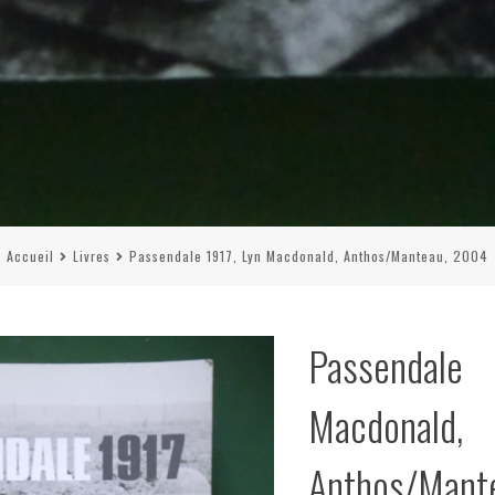
Accueil
Livres
Passendale 1917, Lyn Macdonald, Anthos/Manteau, 2004
Passendal
Macdonald,
Anthos/Mant