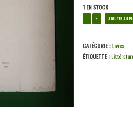
1 EN STOCK
quantité
-
+
AJOUTER AU PA
de
Poèmes
CATÉGORIE :
Livres
narquois,
ÉTIQUETTE :
Littératur
Raoul
Mesot,
auto-
édition,
1941