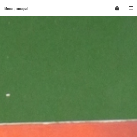
Skip
Menu principal
to
content