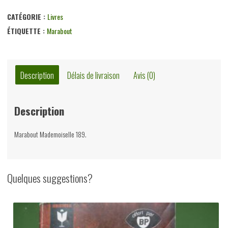
Puerto
soledad,
CATÉGORIE :
Livres
Jean-
ÉTIQUETTE :
Marabout
Paul
Vivier,
éditions
Description
Délais de livraison
Avis (0)
Gérard
&
Description
Co,
1964
Marabout Mademoiselle 189.
Quelques suggestions?