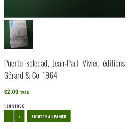
Puerto soledad, Jean-Paul Vivier, éditions
Gérard & Co, 1964
€
2,00
tvac
1 EN STOCK
quantité
-
+
AJOUTER AU PANIER
de