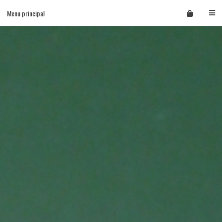
Skip
Menu principal
to
content