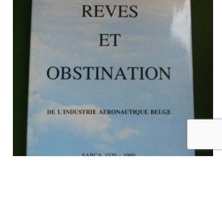
Rêves et obstination de l’industrie aéronautique belge, Sabca
1920-1990, (direction) Michel Destexhe, SABCA, 1992