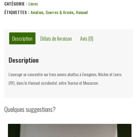
des
CATÉGORIE :
Livres
avions
ÉTIQUETTES :
Aviation
,
Guerres & Armée
,
Hainaut
s'abattaient,
Dominique
van
Description
Délais de livraison
Avis (0)
den
Broucke,
Description
Imprim'tout,
non-
L’ouvrage se concentre sur trois avions abattus à Evregnies, Néchin et Leers
daté
(FR), dans le Hainaut occidental, entre Tournai et Mouscron.
Quelques suggestions?