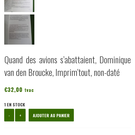
Quand des avions s’abattaient, Dominique
van den Broucke, Imprim’tout, non-daté
€
32,00
tvac
1 EN STOCK
quantité
-
+
AJOUTER AU PANIER
de
Quand