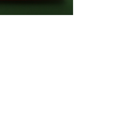
Deschamps,
Casterman,
1963