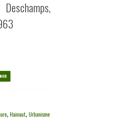
eschamps,
1963
NIER
ture
,
Hainaut
,
Urbanisme