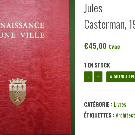
Jules D
Casterman, 
€
45,00
tvac
1 EN STOCK
quantité
-
+
AJOUTER AU PA
de
Renaissance
CATÉGORIE :
Livres
d'une
ÉTIQUETTES :
Architec
ville,
Jules