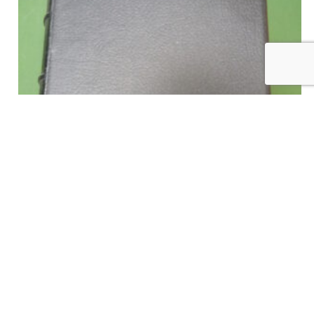
L’ancien couvent des Dominicains à Bruxelles, Père Arts, A. de
Scheemaecker, 1922