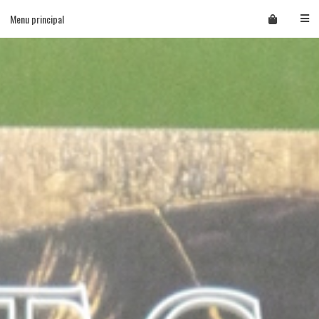
Skip
Menu principal
to
content